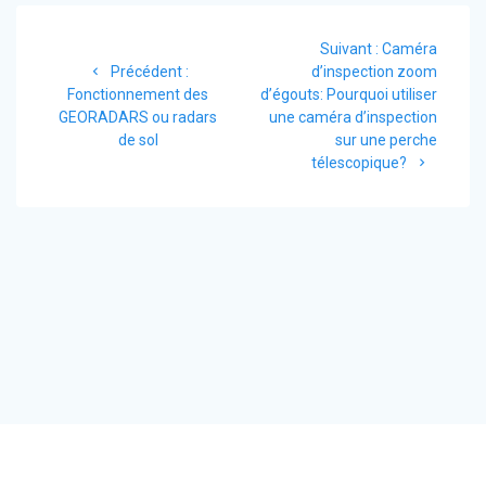
Navigation
Suivant :
Article
Caméra
de
Précédent :
Article
d’inspection zoom
suivant
Fonctionnement des
précédent
d’égouts: Pourquoi utiliser
:
l’article
GEORADARS ou radars
:
une caméra d’inspection
de sol
sur une perche
télescopique?